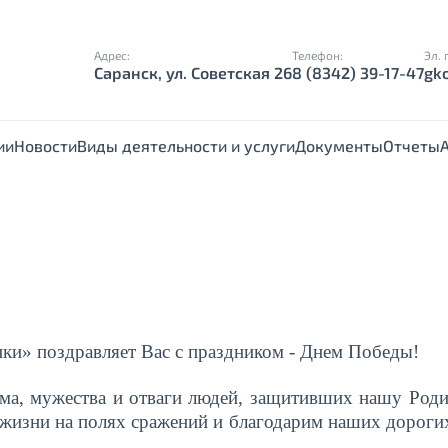
Адрес:
Телефон:
Эл. 
Саранск, ул. Советская 26
8 (8342) 39-17-47
gk
ии
Новости
Виды деятельности и услуги
Документы
Отчеты
ки» поздравляет Вас с праздником - Днем Победы!
ма, мужества и отваги людей, защитивших нашу Род
ои жизни на полях сражений и благодарим наших дороги