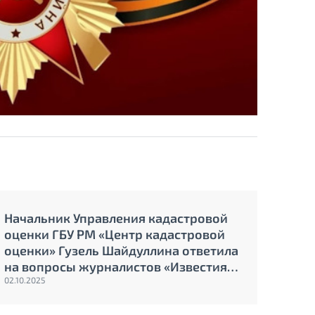
Начальник Управления кадастровой
Резу
оценки ГБУ РМ «Центр кадастровой
прак
оценки» Гузель Шайдуллина ответила
када
на вопросы журналистов «Известия
капи
Мордовии».
02.10.2025
земе
01.10.2
рыно